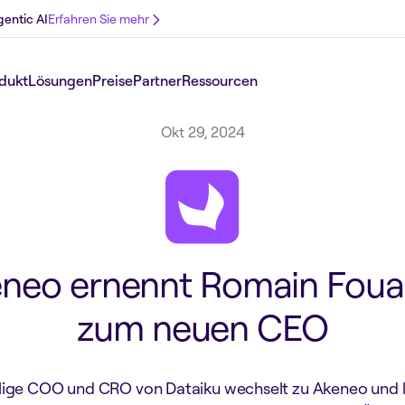
gentic AI
Erfahren Sie mehr
dukt
Lösungen
Preise
Partner
Ressourcen
Okt 29, 2024
neo ernennt Romain Fou
zum neuen CEO
ige COO und CRO von Dataiku wechselt zu Akeneo und l