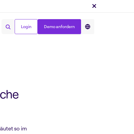
Teilen auf :
Login
Demo anfordern
Login
Demo anfordern
ache
äutet so im