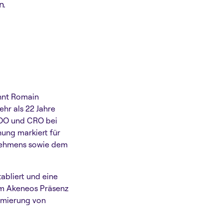
n.
nnt Romain
r als 22 Jahre
COO und CRO bei
ung markiert für
rnehmens sowie dem
abliert und eine
m Akeneos Präsenz
timierung von