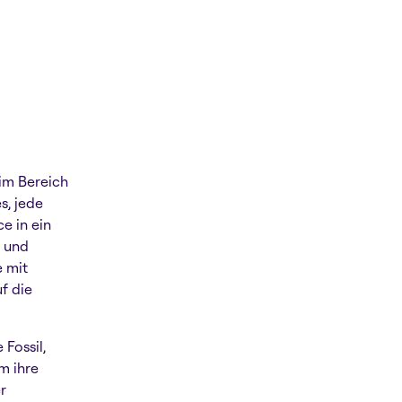
im Bereich
s, jede
e in ein
t und
e mit
f die
 Fossil,
m ihre
r