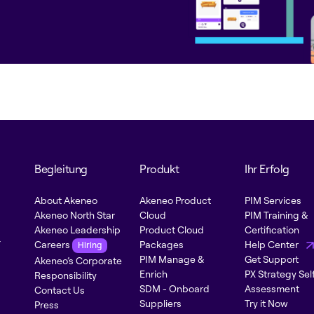
Begleitung
Produkt
Ihr Erfolg
About Akeneo
Akeneo Product
PIM Services
Akeneo North Star
Cloud
PIM Training &
Akeneo Leadership
Product Cloud
Certification
-
Careers
Packages
Help Center
Hiring
PIM Manage &
Get Support
Akeneo’s Corporate
Enrich
PX Strategy Sel
Responsibility
SDM - Onboard
Assessment
Contact Us
Suppliers
Try it Now
Press