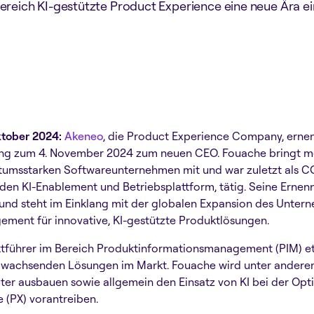
ereich KI-gestützte Product Experience eine neue Ära ei
ktober 2024:
Akeneo
, die Product Experience Company, erne
ng zum 4. November 2024 zum neuen CEO. Fouache bringt meh
stumsstarken Softwareunternehmen mit und war zuletzt als 
nden KI-Enablement und Betriebsplattform, tätig. Seine Ernenn
 und steht im Einklang mit der globalen Expansion des Unte
ent für innovative, KI-gestützte Produktlösungen.
ktführer im Bereich Produktinformationsmanagement (PIM) et
 wachsenden Lösungen im Markt. Fouache wird unter andere
ter ausbauen sowie allgemein den Einsatz von KI bei der Op
 (PX) vorantreiben.