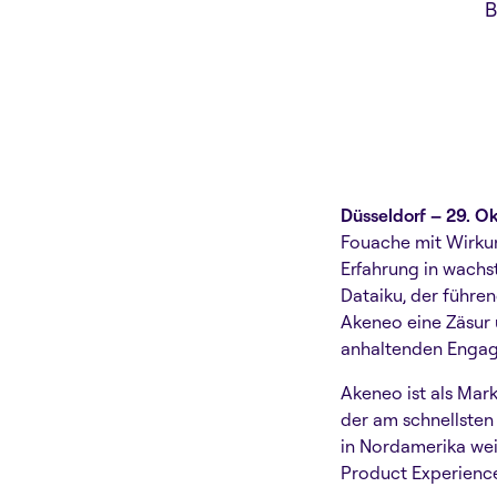
B
Düsseldorf – 29. O
Fouache mit Wirku
Erfahrung in wach
Dataiku, der führe
Akeneo eine Zäsur
anhaltenden Engagem
Akeneo ist als Mar
der am schnellsten
in Nordamerika wei
Product Experience