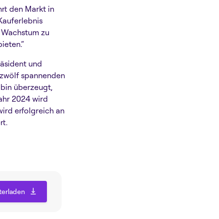
hrt den Markt in
 Kauferlebnis
as Wachstum zu
ieten.“
äsident und
 zwölf spannenden
bin überzeugt,
Jahr 2024 wird
ird erfolgreich an
t.
terladen
terladen