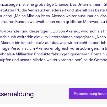
inzusteigen, ist eine großartige Chance. Das Unternehmen fü
estützter PX, die Verbraucher jederzeit und überall das beste
 Fouache. „Meine Mission ist es, Akeneo weiter auszubauen, d
unseren Kunden weltweit einen noch größeren Mehrwert zu b
o-Fournder und derzeitiger CEO von Akeneo, wird sich als Pr
ands auch weiterhin aktiv im Unternehmen engagieren. „Nach
Akeneo bin ich sehr stolz auf das, was wir erreicht haben. Ich 
chtige Person ist, um Akeneo erfolgreich voranzubringen. Im 
ehr als 4 Milliarden Produkterfahrungen generieren. Romain w
üpfen und unsere Mission weiter vorantreiben“, so de Gomber
essemeldung
Pressemeldung herun
Pressemeldung herun