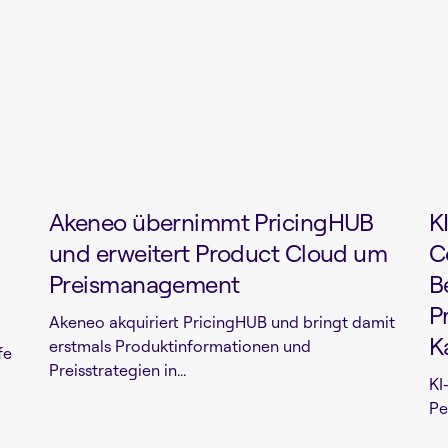
Akeneo übernimmt PricingHUB
K
und erweitert Product Cloud um
C
Preismanagement
B
P
Akeneo akquiriert PricingHUB und bringt damit
K
erstmals Produktinformationen und
fe
Preisstrategien in...
KI
Pe