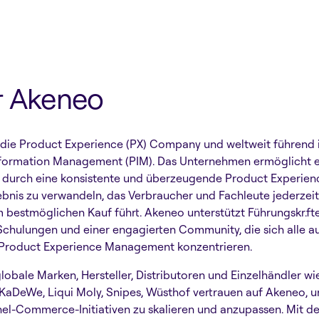
r Akeneo
 die Product Experience (PX) Company und weltweit führend 
formation Management (PIM). Das Unternehmen ermöglicht e
n durch eine konsistente und überzeugende Product Experienc
bnis zu verwandeln, das Verbraucher und Fachleute jederzei
m bestmöglichen Kauf führt. Akeneo unterstützt Führungskr.ft
Schulungen und einer engagierten Community, die sich alle au
 Product Experience Management konzentrieren.
lobale Marken, Hersteller, Distributoren und Einzelhändler wie
 KaDeWe, Liqui Moly, Snipes, Wüsthof vertrauen auf Akeneo, u
l-Commerce-Initiativen zu skalieren und anzupassen. Mit de