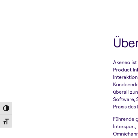
Übe
Akeneo ist
Product In
Interaktio
Kundenerle
überall zu
Software, 
Praxis des
Toggle High Contrast
Führende g
Toggle Font size
Intersport,
Omnichanne