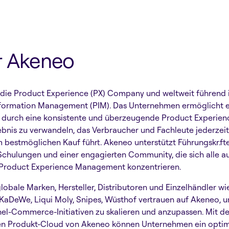
r Akeneo
 die Product Experience (PX) Company und weltweit führend 
formation Management (PIM). Das Unternehmen ermöglicht e
n durch eine konsistente und überzeugende Product Experienc
bnis zu verwandeln, das Verbraucher und Fachleute jederzei
m bestmöglichen Kauf führt. Akeneo unterstützt Führungskr.ft
Schulungen und einer engagierten Community, die sich alle au
 Product Experience Management konzentrieren.
lobale Marken, Hersteller, Distributoren und Einzelhändler wie
 KaDeWe, Liqui Moly, Snipes, Wüsthof vertrauen auf Akeneo, u
l-Commerce-Initiativen zu skalieren und anzupassen. Mit de
ten Produkt-Cloud von Akeneo können Unternehmen ein opti