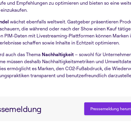
fe und Empfehlungen zu optimieren und bieten so eine weiter
 einzukaufen.
ndel
wächst ebenfalls weltweit. Gastgeber präsentieren Produ
uschauern, die während oder nach der Show einen Kauf tätig
n PIM-Daten mit Livestreaming-Plattformen können Marken i
rlebnisse schaffen sowie Inhalte in Echtzeit optimieren.
ird auch das Thema
Nachhaltigkeit
– sowohl für Unternehmen 
me müssen deshalb Nachhaltigkeitsmetriken und Umweltdate
ies ermöglicht es Marken, den CO2-Fußabdruck, die Wiederv
ungspraktiken transparent und benutzerfreundlich darzustelle
essemeldung
Pressemeldung herun
Pressemeldung herun