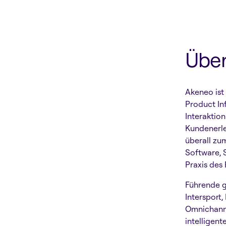
Übe
Akeneo ist
Product In
Interaktio
Kundenerle
überall zu
Software, 
Praxis des
Führende g
Intersport,
Omnichanne
intelligen