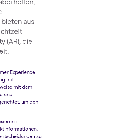
abei helfen,
e
 bieten aus
Echtzeit-
y (AR), die
it.
omer Experience
tig mit
sweise mit dem
g und -
gerichtet, um den
sierung,
uktinformationen.
ufentscheidungen zu