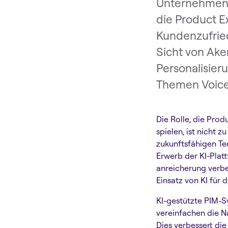
Unternehmen z
die Product E
Kundenzufried
Sicht von Aken
Personalisieru
Themen Voice-
Die Rolle, die Pro
spielen, ist nicht 
zukunftsfähigen Te
Erwerb der KI-Platt
anreicherung verbe
Einsatz von KI für 
KI-gestützte PIM-S
vereinfachen die N
Dies verbessert di