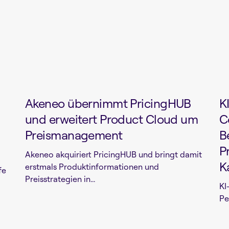
Akeneo übernimmt PricingHUB
K
und erweitert Product Cloud um
C
Preismanagement
B
P
Akeneo akquiriert PricingHUB und bringt damit
K
erstmals Produktinformationen und
fe
Preisstrategien in...
KI
Pe