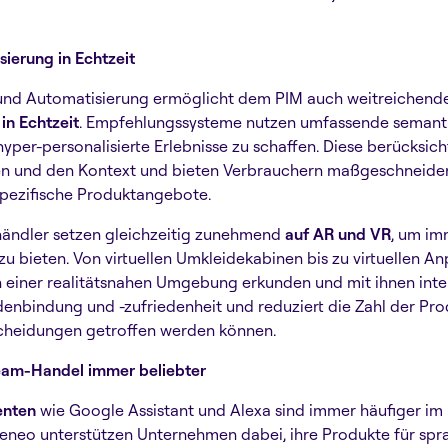
isierung in Echtzeit
 und Automatisierung ermöglicht dem PIM auch weitreichend
in Echtzeit
. Empfehlungssysteme nutzen umfassende semant
per-personalisierte Erlebnisse zu schaffen. Diese berücksicht
en und den Kontext und bieten Verbrauchern maßgeschneidert
pezifische Produktangebote.
händler setzen gleichzeitig zunehmend
auf AR und VR
, um im
 zu bieten. Von virtuellen Umkleidekabinen bis zu virtuellen 
 einer realitätsnahen Umgebung erkunden und mit ihnen inter
denbindung und -zufriedenheit und reduziert die Zahl der Pro
scheidungen getroffen werden können.
ream-Handel immer beliebter
enten
wie Google Assistant und Alexa sind immer häufiger im 
eneo unterstützen Unternehmen dabei, ihre Produkte für spr