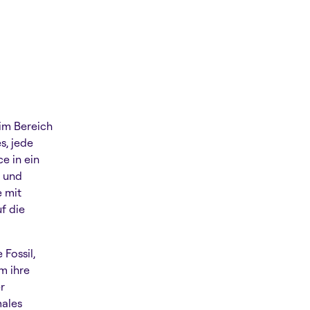
im Bereich
s, jede
e in ein
t und
e mit
f die
 Fossil,
m ihre
r
males