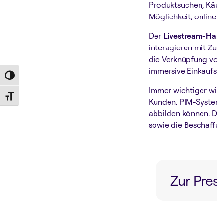
Produktsuchen, Käu
Möglichkeit, online
Der
Livestream-Ha
interagieren mit Z
die
Verknüpfung vo
immersive Einkaufse
Toggle High Contrast
Immer wichtiger w
Toggle Font size
Kunden. PIM-Syste
abbilden können. D
sowie die Beschaff
Zur Pr