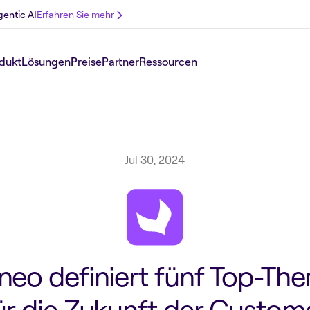
gentic AI
Erfahren Sie mehr
dukt
Lösungen
Preise
Partner
Ressourcen
Jul 30, 2024
neo definiert fünf Top-Th
ür die Zukunft der Custom