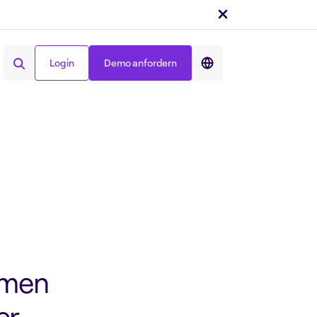
Login
Demo anfordern
Teilen auf :
Login
Demo anfordern
emen
er