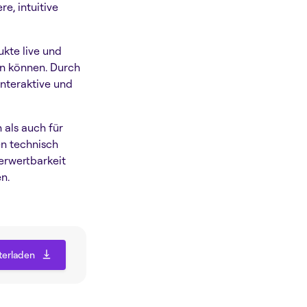
e, intuitive
kte live und
en können. Durch
nteraktive und
als auch für
n technisch
erwertbarkeit
n.
terladen
terladen