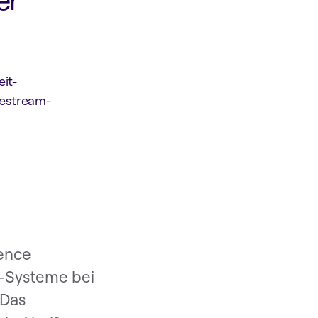
eit-
vestream-
ience
M-Systeme bei
 Das