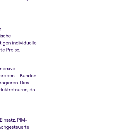
e
ische
igen individuelle
e Preise,
mersive
Anproben – Kunden
agieren. Dies
duktretouren, da
Einsatz. PIM-
achgesteuerte