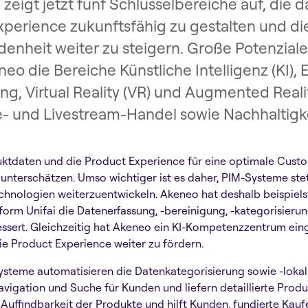
eigt jetzt fünf Schlüsselbereiche auf, die d
xperience zukunftsfähig zu gestalten und di
enheit weiter zu steigern. Große Potenziale
eo die Bereiche Künstliche Intelligenz (KI), 
ng, Virtual Reality (VR) und Augmented Realit
 und Livestream-Handel sowie Nachhaltigke
duktdaten und die Product Experience für eine optimale Cust
zu unterschätzen. Umso wichtiger ist es daher, PIM-Systeme ste
chnologien weiterzuentwickeln. Akeneo hat deshalb beispiel
form Unifai die Datenerfassung, -bereinigung, -kategorisierun
ssert. Gleichzeitig hat Akeneo ein KI-Kompetenzzentrum ein
die Product Experience weiter zu fördern.
ysteme automatisieren die Datenkategorisierung sowie -lokali
avigation und Suche für Kunden und liefern detaillierte Prod
e Auffindbarkeit der Produkte und hilft Kunden, fundierte Ka