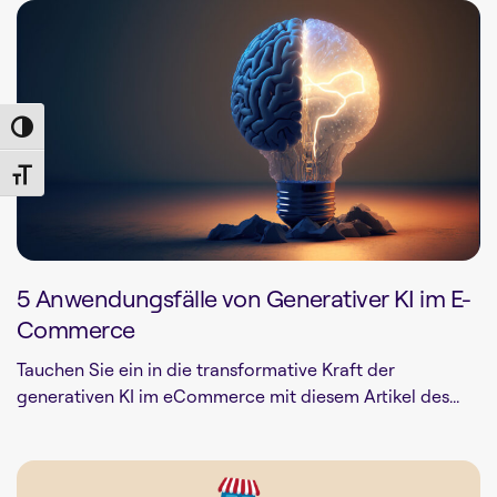
Toggle High Contrast
Toggle Font size
5 Anwendungsfälle von Generativer KI im E-
Commerce
Tauchen Sie ein in die transformative Kraft der
generativen KI im eCommerce mit diesem Artikel des...