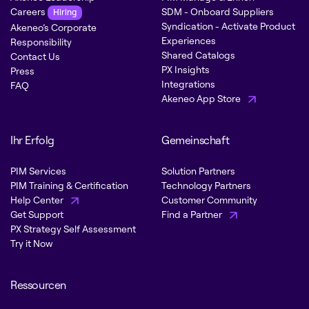
Careers
SDM - Onboard Suppliers
Hiring
Syndication - Activate Product
Akeneo’s Corporate
Experiences
Responsibility
Shared Catalogs
Contact Us
PX Insights
Press
Integrations
FAQ
Akeneo App Store
Ihr Erfolg
Gemeinschaft
PIM Services
Solution Partners
PIM Training & Certification
Technology Partners
Help Center
Customer Community
Get Support
Find a Partner
PX Strategy Self Assessment
Try it Now
Ressourcen