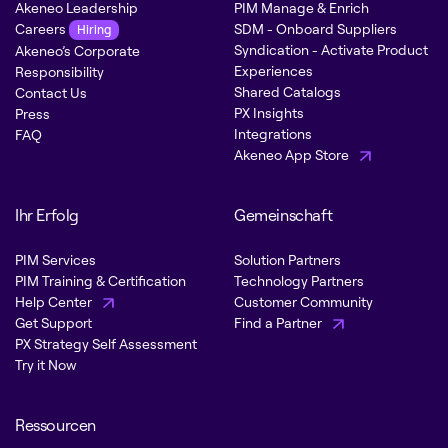
Akeneo Leadership
PIM Manage & Enrich
Careers
SDM - Onboard Suppliers
Hiring
Syndication - Activate Product
Akeneo’s Corporate
Experiences
Responsibility
Shared Catalogs
Contact Us
PX Insights
Press
Integrations
FAQ
Akeneo App Store
Ihr Erfolg
Gemeinschaft
PIM Services
Solution Partners
PIM Training & Certification
Technology Partners
Help Center
Customer Community
Get Support
Find a Partner
PX Strategy Self Assessment
Try it Now
Ressourcen