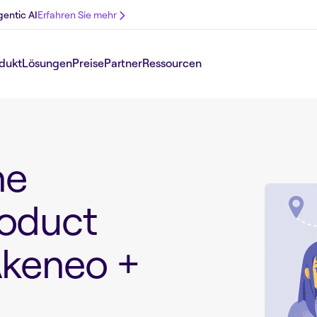
gentic AI
Erfahren Sie mehr
dukt
Lösungen
Preise
Partner
Ressourcen
ne
oduct
Akeneo +