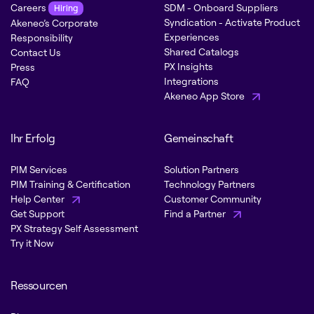
Careers
SDM - Onboard Suppliers
Hiring
Syndication - Activate Product
Akeneo’s Corporate
Experiences
Responsibility
Shared Catalogs
Contact Us
PX Insights
Press
Integrations
FAQ
Akeneo App Store
Ihr Erfolg
Gemeinschaft
PIM Services
Solution Partners
PIM Training & Certification
Technology Partners
Help Center
Customer Community
Get Support
Find a Partner
PX Strategy Self Assessment
Try it Now
Ressourcen