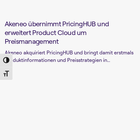
Akeneo übernimmt PricingHUB und
erweitert Product Cloud um
Preismanagement
Akeneo akquiriert PricingHUB und bringt damit erstmals
Produktinformationen und Preisstrategien in...
Toggle High Contrast
Toggle Font size