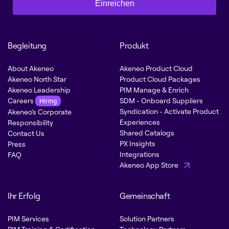
Einreichen
Begleitung
Produkt
About Akeneo
Akeneo Product Cloud
Akeneo North Star
Product Cloud Packages
Akeneo Leadership
PIM Manage & Enrich
Careers
SDM - Onboard Suppliers
Hiring
Syndication - Activate Product
Akeneo’s Corporate
Experiences
Responsibility
Shared Catalogs
Contact Us
PX Insights
Press
Integrations
FAQ
Akeneo App Store
Ihr Erfolg
Gemeinschaft
PIM Services
Solution Partners