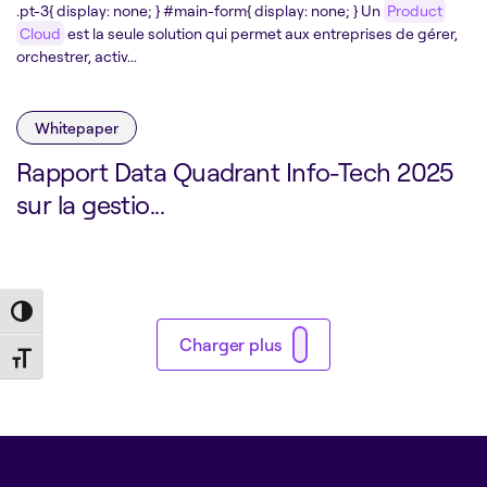
.pt-3{ display: none; } #main-form{ display: none; } Un
Product
Cloud
est la seule solution qui permet aux entreprises de gérer,
orchestrer, activ...
Whitepaper
Rapport Data Quadrant Info-Tech 2025
sur la gestio...
Toggle High Contrast
Charger plus
Toggle Font size